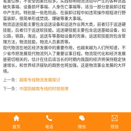
笔直位移，不安全因素比较多。实践标明物流活动中产生的各种货品
破失事端、设备损坏事端、人身伤亡事端等，适当一部分是装卸过程
中产生的。特别是一些危险品、在装卸过程中如违背操作规程进行野
蛮装卸，很简单形成焚烧、爆破等重大事端。
物流运送技能主要包含运送设备和运送作业两大类，前者归于运送硬
技能，后者归于运送软技能。运送硬技能主要包含运送基础设备，如
公路，铁路，海运，运送车等基础设备的完善，运送软技能则包含管
理方法，物流技能，物流人员素质等。
现代物流在地区经济发展中的重要作用，也越来越为人们所知道，不
少省市把发展现代物流列入了重要议事日程。物流现代化和经济发展
是密切相关的，估计在往后适当长的时期内我国的经济将保持稳定快
速增长，和世界经济接轨的趋势也将加强，这是物流事业发展的大环
境。
上一条：
越南专线物流发展探讨
下一条：
中国到越南专线的时效规律
首页
电话
微信
短信